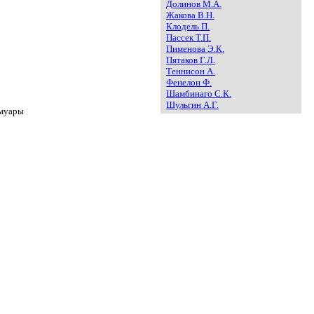
Долинов М.А.
Жакова В.Н.
Клодель П.
Пассек Т.П.
Пименова Э.К.
Пятаков Г.Л.
Теннисон А.
Фенелон Ф.
Шамбинаго С.К.
Шульгин А.Г.
муары