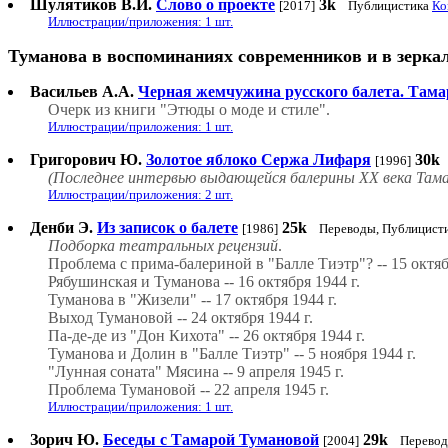
Шулятиков В.И.
Слово о проекте
3k
[2017]
Публицистика
Ко
Иллюстрации/приложения: 1 шт.
Туманова в воспоминаниях современников и в зерка
Васильев А.А.
Черная жемчужина русского балета. Там
Очерк из книги "Этюды о моде и стиле".
Иллюстрации/приложения: 1 шт.
Григорович Ю.
Золотое яблоко Сержа Лифаря
30k
[1996]
(Последнее интервью выдающейся балерины XX века Там
Иллюстрации/приложения: 2 шт.
Денби Э.
Из записок о балете
25k
[1986]
Переводы, Публицисти
Подборка театральных рецензий
.
Проблема с прима-балериной в "Балле Тиэтр"? -- 15 октяб
Рябушинская и Туманова -- 16 октября 1944 г.
Туманова в "Жизели" -- 17 октября 1944 г.
Выход Тумановой -- 24 октября 1944 г.
Па-де-де из "Дон Кихота" -- 26 октября 1944 г.
Туманова и Долин в "Балле Тиэтр" -- 5 ноября 1944 г.
"Лунная соната" Мясина -- 9 апреля 1945 г.
Проблема Тумановой -- 22 апреля 1945 г.
Иллюстрации/приложения: 1 шт.
Зорич Ю.
Беседы с Тамарой Тумановой
29k
[2004]
Перевод