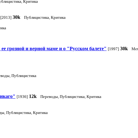
ублицистика, Критика
30k
[2013]
Публицистика, Критика
ика
ее грозной и верной маме и о "Русском балете"
30k
[1997]
Ме
еводы, Публицистика
Чикаго"
12k
[1936]
Переводы, Публицистика, Критика
ды, Публицистика, Критика