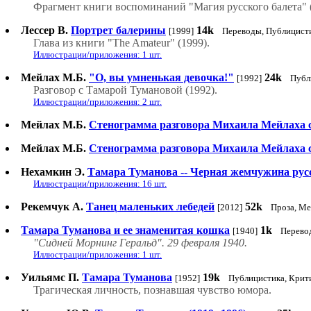
Фрагмент книги воспоминаний "Магия русского балета" (
Лессер В.
Портрет балерины
14k
[1999]
Переводы, Публицист
Глава из книги "The Amateur" (1999).
Иллюстрации/приложения: 1 шт.
Мейлах М.Б.
"О, вы умненькая девочка!"
24k
[1992]
Публ
Разговор с Тамарой Тумановой (1992).
Иллюстрации/приложения: 2 шт.
Мейлах М.Б.
Стенограмма разговора Михаила Мейлаха с
Мейлах М.Б.
Стенограмма разговора Михаила Мейлаха с
Нехамкин Э.
Тамара Туманова -- Черная жемчужина русс
Иллюстрации/приложения: 16 шт.
Рекемчук А.
Танец маленьких лебедей
52k
[2012]
Проза, М
Тамара Туманова и ее знаменитая кошка
1k
[1940]
Перево
"Сидней Морнинг Геральд". 29 февраля 1940.
Иллюстрации/приложения: 1 шт.
Уильямс П.
Тамара Туманова
19k
[1952]
Публицистика, Крит
Трагическая личность, познавшая чувство юмора.