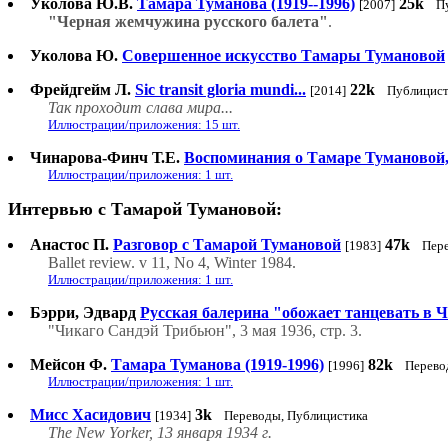
Уколова Ю.В.
Тамара Туманова (1919--1996)
25k
[2007]
П
"Черная жемчужина русского балета"
.
Уколова Ю.
Совершенное искусство Тамары Тумановой
Фрейдгейм Л.
Sic transit gloria mundi...
22k
[2014]
Публицист
Так проходит слава мира...
Иллюстрации/приложения: 15 шт.
Чинарова-Финч Т.Е.
Воспоминания о Тамаре Тумановой, 
Иллюстрации/приложения: 1 шт.
Интервью с Тамарой Тумановой:
Анастос П.
Разговор с Тамарой Тумановой
47k
[1983]
Пер
Ballet review. v 11, No 4, Winter 1984.
Иллюстрации/приложения: 1 шт.
Бэрри, Эдвард
Русская балерина "обожает танцевать в 
"Чикаго Сандэй Трибьюн", 3 мая 1936, стр. 3.
Мейсон Ф.
Тамара Туманова (1919-1996)
82k
[1996]
Перево
Иллюстрации/приложения: 1 шт.
Мисс Хасидович
3k
[1934]
Переводы, Публицистика
The New Yorker, 13 января 1934 г.