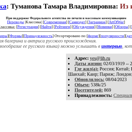
ка
: Туманова Тамара Владимировна:
Из 
При поддержке Федерального агентства по печати и массовым коммуникациям
Переводы
|Классика| [
Современная
] [
Самиздат
] [
Заграница
] [
ArtOfWar
]
Классика:
[
Регистрация
]
[
Найти
] [
Рейтинги
] [
Обсуждения
] [
Новинки
] [
Обзоры
] [
анры
][
Формы
][
Принадлежность
]
Отсортировано по:[
форме
][
популярности
][
дат
я балерина и актриса русского происхождения.
воеобразие ее русского языка) можно услышать в
интервью
, ко
Aдpeс:
yes@lib.ru
Даты жизни:
02/03/1919 -- 
Где жил(а):
Россия; Китай; 
Шанхай; Каир; Париж; Лондон
Обновлялось:
08/04/2023
Обьем:
538k/25
Посетителей:
869
Принадлежность:
Специал