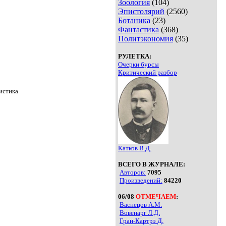
Зоология
(104)
Эпистолярий
(2560)
Ботаника
(23)
Фантастика
(368)
Политэкономия
(35)
РУЛЕТКА:
Очерки бурсы
Критический разбор
истика
Катков В.Д.
ВСЕГО В ЖУРНАЛЕ:
Авторов:
7095
Произведений:
84220
06/08
ОТМЕЧАЕМ
:
Васнецов А.М.
Вовенарг Л.Д.
Гран-Картрэ Д.