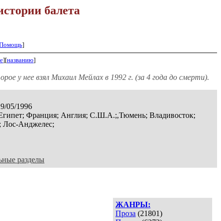
истории балета
Помощь
]
е
][
названию
]
торое у нее взял Михаил Мейлах в 1992 г. (за 4 года до смерти).
29/05/1996
Египет; Франция; Англия; С.Ш.А.;,Тюмень; Владивосток;
; Лос-Анджелес;
ьные разделы
ЖАНРЫ:
Проза
(21801)