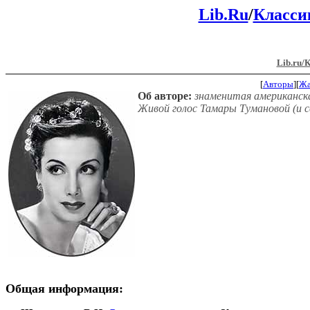
Lib.Ru
/
Класси
Lib.ru/
[
Авторы
][
Ж
Об авторе:
знаменитая американска
Живой голос Тамары Тумановой (и с
Общая информация: