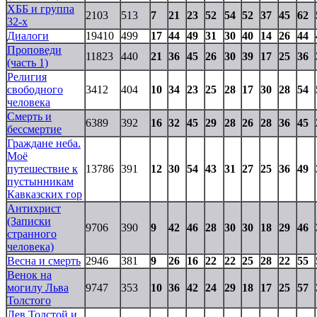
ХББ и группа
2103
513
7
21
23
52
54
52
37
45
62
32-х
Диалоги
19410
499
17
44
49
31
30
40
14
26
44
Проповеди
11823
440
21
36
45
26
30
39
17
25
36
(часть 1)
Религия
свободного
3412
404
10
34
23
25
28
17
30
28
54
человека
Смерть и
6389
392
16
32
45
29
28
26
28
36
45
бессмертие
Граждане неба.
Моё
путешествие к
13786
391
12
30
54
43
31
27
25
36
49
пустынникам
Кавказских гор
Антихрист
(Записки
9706
390
9
42
46
28
30
30
18
29
46
странного
человека)
Весна и смерть
2946
381
9
26
16
22
22
25
28
22
55
Венок на
могилу Льва
9747
353
10
36
42
24
29
18
17
25
57
Толстого
Лев Толстой и