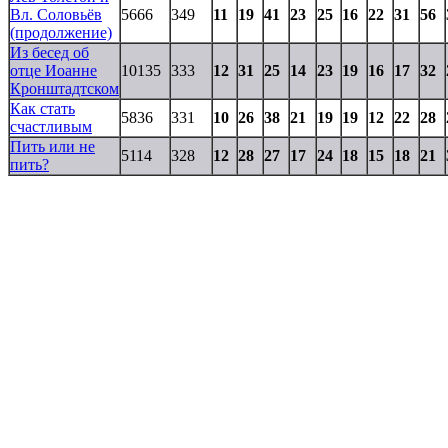
Вл. Соловьёв
5666
349
11
19
41
23
25
16
22
31
56
(продолжение)
Из бесед об
отце Иоанне
10135
333
12
31
25
14
23
19
16
17
32
Кронштадтском
Как стать
5836
331
10
26
38
21
19
19
12
22
28
счастливым
Пить или не
5114
328
12
28
27
17
24
18
15
18
21
пить?