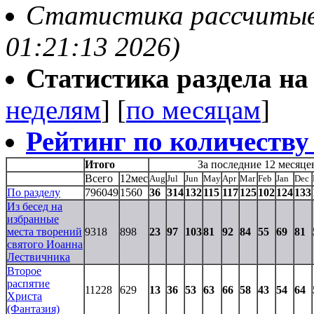
Статистика рассчитывае
01:21:13 2026)
Статистика раздела на t
неделям
] [
по месяцам
]
Рейтинг по количеству
Итого
За последние 12 месяце
Всего
12мес
Aug
Jul
Jun
May
Apr
Mar
Feb
Jan
Dec
По разделу
796049
1560
36
314
132
115
117
125
102
124
133
Из бесед на
избранные
места творений
9318
898
23
97
103
81
92
84
55
69
81
святого Иоанна
Лествичника
Второе
распятие
11228
629
13
36
53
63
66
58
43
54
64
Христа
(Фантазия)