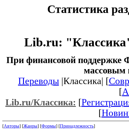
Статистика раз
Lib.ru: "Классика
При финансовой поддержке Ф
массовым 
Переводы
|Классика| [
Совр
[
A
[
Регистраци
Lib.ru/Классика:
[
Новин
[
Авторы
] [
Жанры
] [
Формы
] [
Принадлежность
]